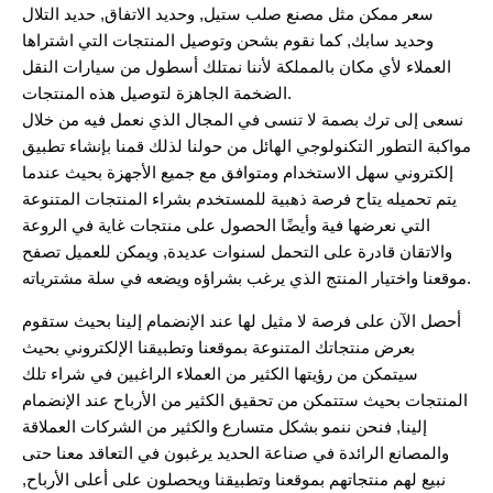
سعر ممكن مثل مصنع صلب ستيل, وحديد الاتفاق, حديد التلال
وحديد سابك, كما نقوم بشحن وتوصيل المنتجات التي اشتراها
العملاء لأي مكان بالمملكة لأننا نمتلك أسطول من سيارات النقل
الضخمة الجاهزة لتوصيل هذه المنتجات.
نسعى إلى ترك بصمة لا تنسى في المجال الذي نعمل فيه من خلال
مواكبة التطور التكنولوجي الهائل من حولنا لذلك قمنا بإنشاء تطبيق
إلكتروني سهل الاستخدام ومتوافق مع جميع الأجهزة بحيث عندما
يتم تحميله يتاح فرصة ذهبية للمستخدم بشراء المنتجات المتنوعة
التي نعرضها فية وأيضًا الحصول على منتجات غاية في الروعة
والاتقان قادرة على التحمل لسنوات عديدة, ويمكن للعميل تصفح
موقعنا واختيار المنتج الذي يرغب بشراؤه ويضعه في سلة مشترياته.
أحصل الآن على فرصة لا مثيل لها عند الإنضمام إلينا بحيث ستقوم
بعرض منتجاتك المتنوعة بموقعنا وتطبيقنا الإلكتروني بحيث
سيتمكن من رؤيتها الكثير من العملاء الراغبين في شراء تلك
المنتجات بحيث ستتمكن من تحقيق الكثير من الأرباح عند الإنضمام
إلينا, فنحن ننمو بشكل متسارع والكثير من الشركات العملاقة
والمصانع الرائدة في صناعة الحديد يرغبون في التعاقد معنا حتى
نبيع لهم منتجاتهم بموقعنا وتطبيقنا ويحصلون على أعلى الأرباح,