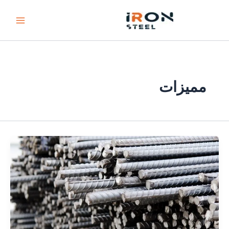
خطي
لى
لمحتوى
مميزات