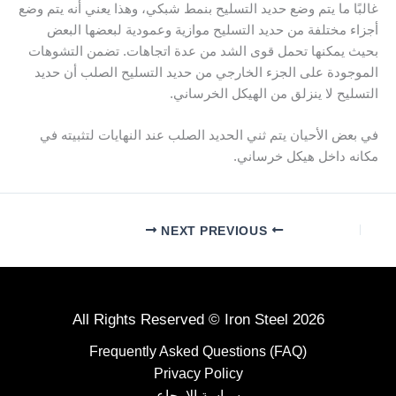
غالبًا ما يتم وضع حديد التسليح بنمط شبكي، وهذا يعني أنه يتم وضع
أجزاء مختلفة من حديد التسليح موازية وعمودية لبعضها البعض
بحيث يمكنها تحمل قوى الشد من عدة اتجاهات. تضمن التشوهات
الموجودة على الجزء الخارجي من حديد التسليح الصلب أن حديد
التسليح لا ينزلق من الهيكل الخرساني.
في بعض الأحيان يتم ثني
الحديد الصلب
عند النهايات لتثبيته في
مكانه داخل هيكل خرساني.
NEXT
PREVIOUS
All Rights Reserved © Iron Steel 2026
Frequently Asked Questions (FAQ)
Privacy Policy
سياسة الارجاع